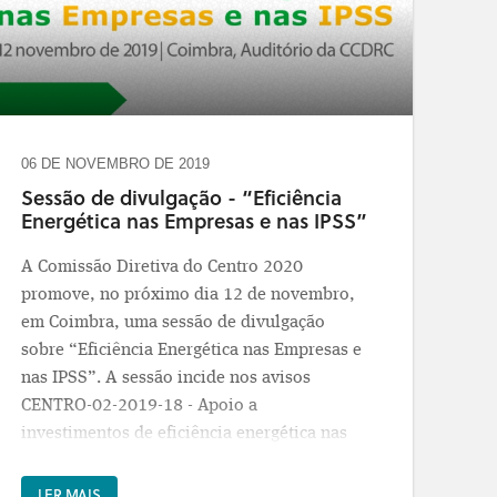
celebrado entre a República Portuguesa e o
BEI (Banco Europeu de Investimento) para o
enquadramento do empréstimo-quadro (EQ),
que tem como objetivo o financiamento da
contrapartida nacional das operações
aprovadas para municípios no contexto do
06 DE NOVEMBRO DE 2019
Portugal 2020, foi recentemente alterado.
Sessão de divulgação - “Eficiência
Energética nas Empresas e nas IPSS”
Em concreto, a elegibilidade ao EQ foi
alargada às seguintes categorias:
A Comissão Diretiva do Centro 2020
promove, no próximo dia 12 de novembro,
• estradas regionais e locais, desde que
em Coimbra, uma sessão de divulgação
elegíveis aos Programas Operacionais (não
sobre “Eficiência Energética nas Empresas e
só aos Programas Operacionais Regionais);
nas IPSS”. A sessão incide nos avisos
CENTRO-02-2019-18 - Apoio a
• infraestruturas de saúde primária, cujos
investimentos de eficiência energética nas
projetos do Portugal 2020 sejam
empresas e CENTRO-03-2019-17 - Eficiência
promovidos por municípios e tenham um
Energética nas Infraestruturas Públicas da
LER MAIS