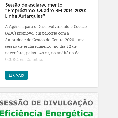
Sessão de esclarecimento
“Empréstimo-Quadro BEI 2014-2020:
Linha Autarquias”
A Agência para o Desenvolvimento e Coesão
(ADC) promove, em parceria com a
Autoridade de Gestão do Centro 2020, uma
sessão de esclarecimento, no dia 22 de
novembro, pelas 14h30, no auditório da
CCDRC, em Coimbra.
Esta sessão visa esclarecer os potenciais
LER MAIS
beneficiários para a oportunidade de
financiamento que este instrumento
disponibiliza e desta forma poder contribuir
para acelerar a implementação do Portugal
2020.
Recorde-se que o contrato de financiamento