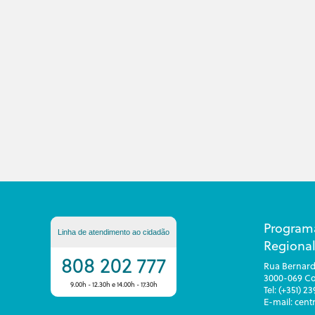
Program
Linha de atendimento ao cidadão
Regional
808 202 777
Rua Bernard
3000-069 C
9.00h - 12.30h e 14.00h - 17.30h
Tel: (+351) 2
E-mail: cen