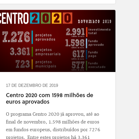
serviços europeus, com enfoque nas
Hora:
14h30
referências à Região Centro.
Local:
Auditório da FCTUC (Rua Sílvio
Consulte
aqui
o documento "O Semestre
Lima), PÓLO II da Universidade de
Europeu e as Recomendações a Portugal:
Coimbra​
posicionamento da Região Centro"
Inscrição em
http://bit.do/InscricaoEstrategiaPT2030
17 DE DEZEMBRO DE 2019
Centro 2020 com 1598 milhões de
euros aprovados
O programa Centro 2020 já aprovou, até ao
final de novembro, 1.598 milhões de euros
em fundos europeus, distribuídos por 7276
projetos. Entre estes projetos há 3.361