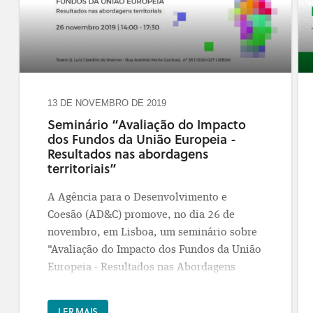
http://centro.portugal2020.pt/index.php/projetos-
aprovados
- que lhe permite fazer uma
pesquisa por concelho e por áreas de
investimento.
13 DE NOVEMBRO DE 2019
Seminário “Avaliação do Impacto
dos Fundos da União Europeia -
Resultados nas abordagens
territoriais”
A Agência para o Desenvolvimento e
Coesão (AD&C) promove, no dia 26 de
novembro, em Lisboa, um seminário sobre
"Avaliação do Impacto dos Fundos da União
Europeia - Resultados nas Abordagens
Territoriais".
LER MAIS