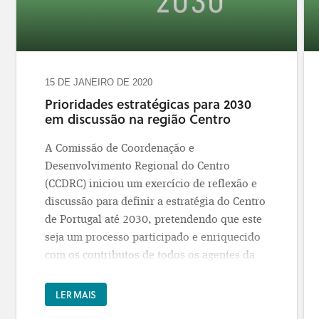
aprovados
- que lhe permite fazer uma
pesquisa por concelho e por áreas de
investimento.
15 DE JANEIRO DE 2020
Prioridades estratégicas para 2030
em discussão na região Centro
A Comissão de Coordenação e
Desenvolvimento Regional do Centro
(CCDRC) iniciou um exercício de reflexão e
discussão para definir a estratégia do Centro
de Portugal até 2030, pretendendo que este
seja um processo participado e enriquecido
com os contributos de todos os agentes da
região num exercício de inteligência
coletiva.
LER MAIS