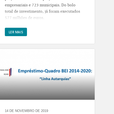
empresariais e 723 municipais. Do bolo
total de investimento, já foram executados
577 milhões de euros.
As 723 candidaturas de iniciativa municipal
LER MAIS
aceites representam um financiamento do
programa operacional de 411 milhões de
euros, sendo as regiões de Coimbra e do
Oeste as que têm os maiores apoios (78 e
67.2 milhões de euros, respetivamente).
Acompanhe a evolução do programa
aqui
.
14 DE NOVEMBRO DE 2019