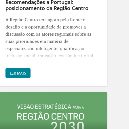
Recomendações a Portugal:
posicionamento da Região Centro
A Região Centro tem agora pela frente o
desafio e a oportunidade de promover a
discussão com os atores regionais sobre as
suas prioridades em matéria de
especialização inteligente, qualificação,
inclusão social, inovação, coesão territorial,
entre outras, delineando a sua estratégia
regional para a próxima década, bem como
LER MAIS
o seu posicionamento em futuros programas
da política de coesão. Neste sentido, irá
disponibilizar documentos de diagnóstico e
de posicionamento da região em várias
áreas consideradas prioritárias para o
próximo período de programação.
"O Semestre Europeu e as Recomendações a