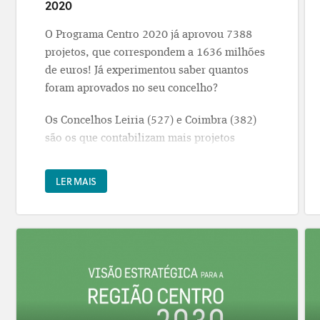
2020
O Programa Centro 2020 já aprovou 7388
projetos, que correspondem a 1636 milhões
de euros! Já experimentou saber quantos
foram aprovados no seu concelho?
Os Concelhos Leiria (527) e Coimbra (382)
são os que contabilizam mais projetos
aprovados e também as duas maiores fatias
de financiamento, 107 e 118 milhões de
LER MAIS
euros, respetivamente.
O financiamento do Centro 2020 chega a
100 concelhos da região Centro. Consulte a
lista de projetos aprovados pelo Programa
Centro 2020 (dados a 31.12.2019),
disponível no site do Centro 2020 em
http://centro.portugal2020.pt/index.php/projetos-