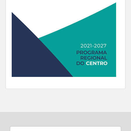
montante de 12.829.520,01€, 85% do
investimento elegível aprovado
(15.093.552,92€).
As propostas de intervenção, ao nível das
medidas de eficiência energética previstas em
sede de auditoria energética/certificados
energéticos, em consonância com as
estimativas orçamentais caracterizam se pela
implementação de um conjunto generalizados
de medidas de eficiência energética, as quais
passam pela aplicação de isolamento térmico
continuo em fachadas (ETICS), pavimento e
cobertura (incluindo a substituição da
cobertura existente), substituição de vãos
envidraçados por soluções mais eficientes
com caixilharia (PVC ou alumínio) com corte
térmico, vidro duplo e soluções de