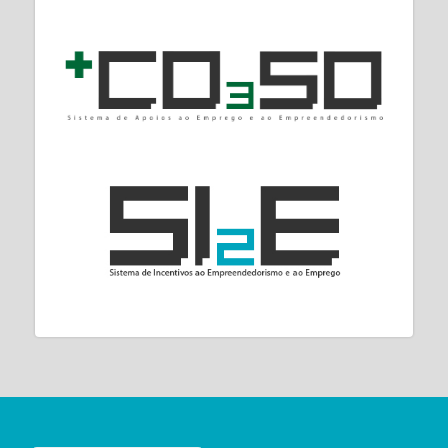
compreendidas entre “D” e “F” representam
cerca de 96%. A classe energética C
representa cerca de 5% das frações.
Após a realização das intervenções (ex-post)
de eficiência energética, estima se que cerca
de 42% das frações apoiadas passam a
apresentar uma classe energética “B -”,
seguida da classe energética “C” com 39%, da
classe energética “B” com 8% e da classe
energética “D” com 7%, deixando de haver
habitações sociais com classificação
energética "F".
A aplicação das medidas de eficiência
energética permitirá em termos de classe
energética melhorias significativas ao nível da
Certificação Energética. Acresce ainda que, os