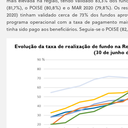
mais elevada na região, tendo validado 83,3% dos fu
(81,7%), o POISE (80,8%) e o MAR 2020 (79,8%). Os r
2020) tinham validado cerca de 73% dos fundos apr
programa operacional com a taxa de pagamento mais
tinha sido pago aos beneficiários. Seguia-se o POISE (8