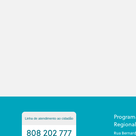
Program
Linha de atendimento ao cidadão
Regional
808 202 777
Rua Bernard