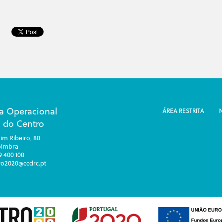
a Operacional
ÁREA RESTRITA
 do Centro
im Ribeiro, 80
oimbra
39 400 100
tro2020@ccdrc.pt