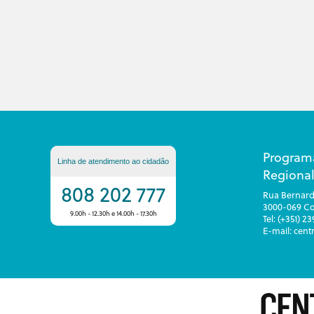
Program
Linha de atendimento ao cidadão
Regional
808 202 777
Rua Bernard
3000-069 C
9.00h - 12.30h e 14.00h - 17.30h
Tel: (+351) 2
E-mail: cen