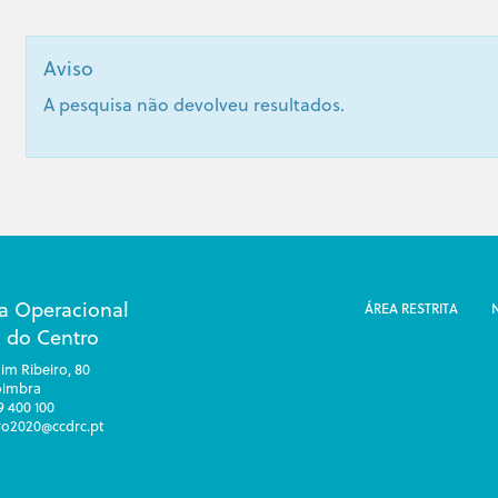
Aviso
A pesquisa não devolveu resultados.
a Operacional
ÁREA RESTRITA
 do Centro
im Ribeiro, 80
oimbra
39 400 100
tro2020@ccdrc.pt