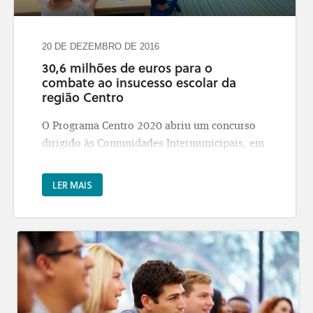
20 DE DEZEMBRO DE 2016
30,6 milhões de euros para o
combate ao insucesso escolar da
região Centro
O Programa Centro 2020 abriu um concurso
dirigido às Comunidades Intermunicipais, em
parceria com as autarquias locais, para
promover planos integrados e inovadores de
LER MAIS
combate ao insucesso escolar dos alunos da
educação pré-escolar e dos ensinos básico e
secundário da Região Centro.
Com uma dotação de 30,6 milhões de euros
de Fundo Social Europeu, este concurso tem
como objetivo contribuir para as metas do