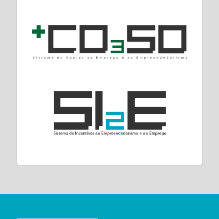
euros.
Foram ainda lançadas uma série de medidas
excecionais de resposta à Covid-19 no âmbito
do PORTUGAL 2020, como sejam a
flexibilização de regras de reembolso,
elegibilidade e avaliação de objetivos ou a
redução dos prazos de pagamento, entre
outras.
Esta informação integra a oitava edição da
publicação “PORTUGAL 2020 na Região
Centro”, com referência a 30 de junho de
2020, documento que permite um
conhecimento aprofundado sobre a aplicação
dos Fundos Europeus Estruturais e de
Investimento na Região Centro e que pode ser
consultado
aqui
.