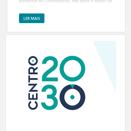
Resposta ao Coronavírus, em maio e junho de
constrangimentos e desafios que a região
2020, foram aprovados, no PORTUGAL 2020,
enfrenta, avançando com uma primeira
52,7 milhões de euros de fundos europeus
LER MAIS
proposta de visão estratégica.
para as empresas da região Centro,
correspondendo a um investimento elegível
Seguiu-se um período para a recolha de
de 64,6 milhões de euros.
contributos escritos de todos quantos
quiseram participar ativamente nesta reflexão
Estes fundos foram mobilizados através do
conjunta, a partir de um inquérito orientador
sistema de incentivos às empresas, onde, de
disponibilizado pela CCDRC e ainda a
forma célere, foram abertos avisos de
realização de várias sessões de trabalho.
concurso para apoiar, por um lado, as
Infelizmente, a interrupção forçada pela
empresas, entidades e laboratórios nacionais
pandemia COVID-19 afetou todo o restante
na produção de equipamentos e dispositivos
processo de participação presencial previsto
médicos, testes e equipamentos de proteção
inicialmente. Foi, por isso, opção da CCDRC
individual associados ao combate à Covid-19
devolver à região um segundo documento,
e, por outro, as micro empresas e as pequenas
que esteve em auscultação pública durante o
e médias empresas (PME) no esforço de
mês de setembro, que beneficiou dos
adaptação às normas e regras estabelecidas
contributos recebidos e em que se apresentou