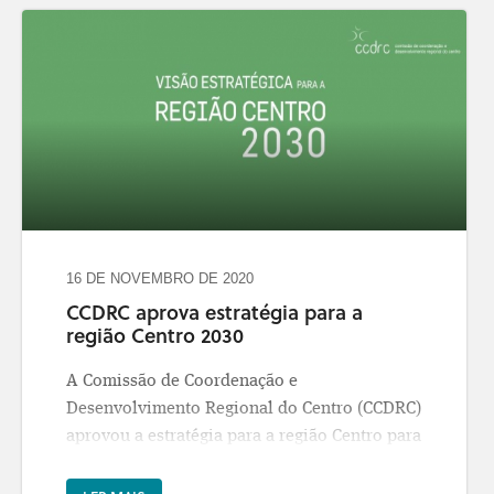
16 DE NOVEMBRO DE 2020
CCDRC aprova estratégia para a
região Centro 2030
A Comissão de Coordenação e
Desenvolvimento Regional do Centro (CCDRC)
aprovou a estratégia para a região Centro para
a próxima década. Consulte
aqui a “Visão
Estratégica para a Região Centro 2030”
, que