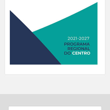
pelas autoridades competentes na sequência
uma proposta de linhas estratégicas de ação e
do surto pandémico. Os montantes aprovados
onde se procurou incorporar uma primeira
foram direcionados sobretudo para a
resposta aos imensos desafios que a crise
inovação produtiva (90%) e, em menor
pandémica, e a crise económica e social que
escala, para a qualificação de PME (6%) e
ela acarreta, nos veio colocar.
para a investigação e desenvolvimento
empresarial (4%), tendo sido co-financiados,
Traduzindo todo o processo em números,
sobretudo, pelo Programa Operacional
destacamos que houve mais de 400
Regional CENTRO 2020 (63%), mas também
participações em reuniões presenciais. Nos
pelo Programa Operacional Competitividade e
vários momentos de auscultação pública
Internacionalização, COMPETE 2020 (37%).
foram recebidos quase 160 contributos
escritos. Contabilizando as intervenções em
Mais especificamente, o CENTRO 2020
reuniões e/ou o envio de contributos escritos
financiou, na região, projetos que ascendiam
podemos afirmar que se envolveram
a 40,5 milhões de euros de investimento
representantes de cerca de 130 entidades.
elegível e a 33,0 milhões de euros de fundo
Destas entidades, um quarto eram
europeu aprovado, tendo este montante de
provenientes da Administração Pública Local,
apoio sido direcionado sobretudo para a
um quarto de associações (empresariais,
inovação produtiva (90%) e, em menor