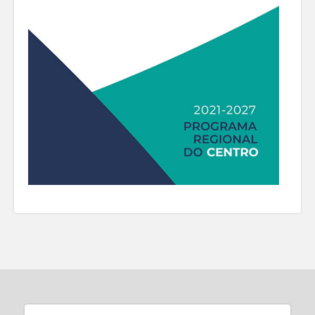
aumentaram face ao trimestre homólogo.
Relativamente à Região Centro, no mercado
de trabalho, neste trimestre, continuou a
assistir-se a uma redução significativa do
desemprego e a um aumento do emprego
regional. Também a taxa de atividade e a
população ativa cresceram ligeiramente, em
termos homólogos, por contraste com a
população inativa que continuou a diminuir.
Já o salário médio líquido mensal dos
trabalhadores por conta de outrem e os custos
com o trabalho superaram os do trimestre
homólogo.
No setor empresarial da Região Centro,
assistiu-se a um aumento das empresas
constituídas e das ações de insolvência, face
ao mesmo período do ano anterior. Já o peso