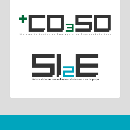
No PORTUGAL 2020, a 30 de junho de 2018,
estavam aprovados 4,5 mil milhões de euros
de fundos europeus para apoiar 6,9 mil
milhões de euros de investimento (elegível)
na Região Centro. O Fundo Europeu do
Desenvolvimento Regional (FEDER) era
responsável por 53,0% deste volume de
apoios.
Distribuição do fundo europeu aprovado no