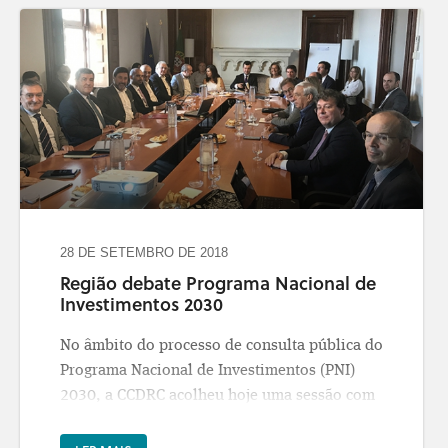
28 DE SETEMBRO DE 2018
Região debate Programa Nacional de
Investimentos 2030
No âmbito do processo de consulta pública do
Programa Nacional de Investimentos (PNI)
2030, a CCDRC acolheu hoje uma sessão com
representantes da região para receber
contributos para a definição das prioridades