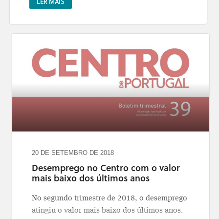
LER MAIS
estratégicas de investimento em
infraestruturas, nos setores da Mobilidade e
Transportes, Ação Climática e Energia.
Esta sessão contou com a presença da
Secretária de Estado do Ordenamento do
Território e da Conservação da Natureza do e
Secretário de Estado das Infraestruturas.
Saiba mais em
https://www.portugal2030.pt/sobre-pni2030/
20 DE SETEMBRO DE 2018
Desemprego no Centro com o valor
mais baixo dos últimos anos
No segundo trimestre de 2018, o desemprego
atingiu o valor mais baixo dos últimos anos.